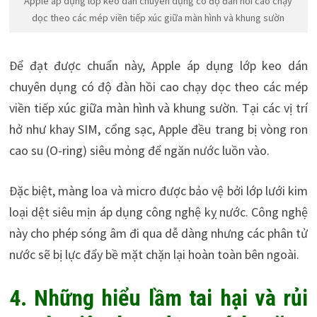
Apple áp dụng lớp keo dán chuyên dụng có độ đàn hồi cao chạy
dọc theo các mép viền tiếp xúc giữa màn hình và khung sườn
Để đạt được chuẩn này, Apple áp dụng lớp keo dán
chuyên dụng có độ đàn hồi cao chạy dọc theo các mép
viền tiếp xúc giữa màn hình và khung sườn. Tại các vị trí
hở như khay SIM, cổng sạc, Apple đều trang bị vòng ron
cao su (O-ring) siêu mỏng để ngăn nước luồn vào.
Đặc biệt, màng loa và micro được bảo vệ bởi lớp lưới kim
loại dệt siêu mịn áp dụng công nghệ kỵ nước. Công nghệ
này cho phép sóng âm đi qua dễ dàng nhưng các phân tử
nước sẽ bị lực đẩy bề mặt chặn lại hoàn toàn bên ngoài.
4. Những hiểu lầm tai hại và rủi