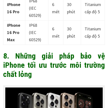
IP68
iPhone
6
30
Titanium
(IEC
16 Pro
mét
phút
cấp độ 5
60529)
iPhone
IP68
6
30
Titanium
16 Pro
(IEC
mét
phút
cấp độ 5
Max
60529)
8. Những giải pháp bảo vệ
iPhone tối ưu trước môi trường
chất lỏng