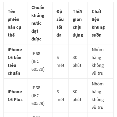
Chuẩn
Tên
Độ
Thời
Chất
kháng
phiên
sâu
gian
liệu
nước
bản cụ
tối
chịu
khung
đạt
thể
đa
đựng
sườn
được
iPhone
Nhôm
IP68
16 bản
6
30
hàng
(IEC
tiêu
mét
phút
không
60529)
chuẩn
vũ trụ
Nhôm
IP68
iPhone
6
30
hàng
(IEC
16 Plus
mét
phút
không
60529)
vũ trụ