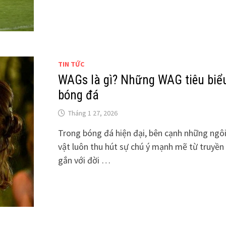
TIN TỨC
WAGs là gì? Những WAG tiêu biểu
bóng đá
Tháng 1 27, 2026
Trong bóng đá hiện đại, bên cạnh những ngôi
vật luôn thu hút sự chú ý mạnh mẽ từ truyề
gắn với đời …