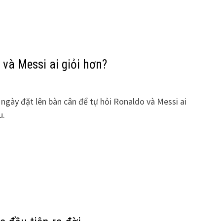
o và Messi ai giỏi hơn?
gày đặt lên bàn cân để tự hỏi Ronaldo và Messi ai
u.