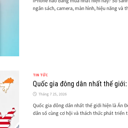
iPhone nào đáng mua nhất hiện nay? So sánh 
ngân sách, camera, màn hình, hiệu năng và t
TIN TỨC
Quốc gia đông dân nhất thế giới
Tháng 7 25, 2026
Quốc gia đông dân nhất thế giới hiện là Ấn 
dân số cùng cơ hội và thách thức phát triển t