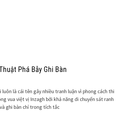
 Thuật Phá Bẫy Ghi Bàn
i luôn là cái tên gây nhiều tranh luận vì phong cách thi
ng vua việt vị Inzagh bởi khả năng di chuyển sát ranh
à ghi bàn chỉ trong tích tắc