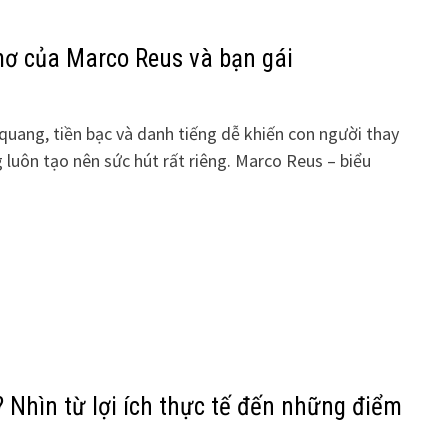
mơ của Marco Reus và bạn gái
 quang, tiền bạc và danh tiếng dễ khiến con người thay
g luôn tạo nên sức hút rất riêng. Marco Reus – biểu
Nhìn từ lợi ích thực tế đến những điểm