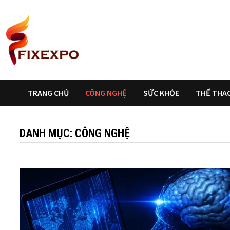
Skip
to
content
TRANG CHỦ
CÔNG NGHỆ
SỨC KHỎE
THỂ THA
DANH MỤC:
CÔNG NGHỆ