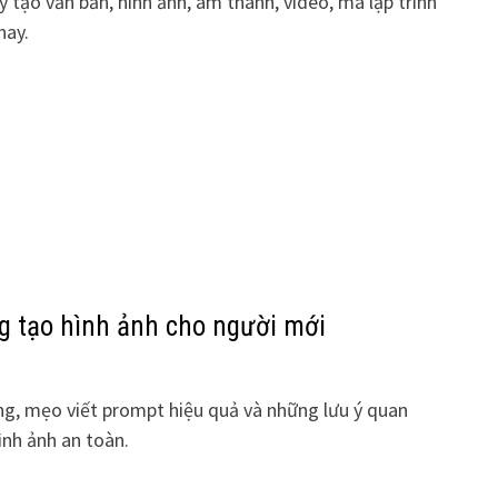
y tạo văn bản, hình ảnh, âm thanh, video, mã lập trình
nay.
ng tạo hình ảnh cho người mới
ng, mẹo viết prompt hiệu quả và những lưu ý quan
ình ảnh an toàn.