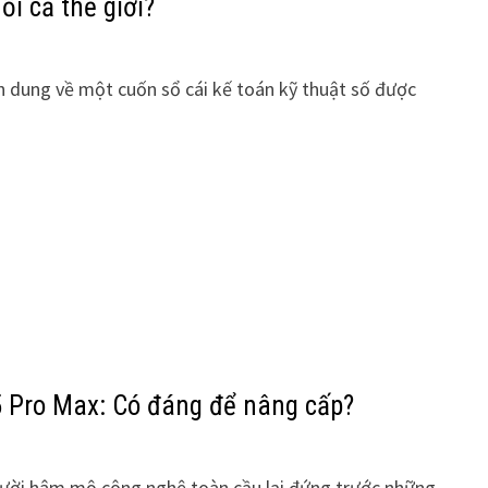
ổi cả thế giới?
ình dung về một cuốn sổ cái kế toán kỹ thuật số được
5 Pro Max: Có đáng để nâng cấp?
gười hâm mộ công nghệ toàn cầu lại đứng trước những