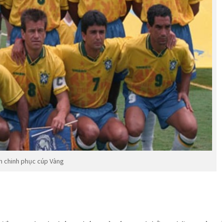
h chinh phục cúp Vàng