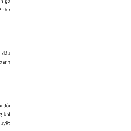
an gỡ
2 cho
h đầu
hoảnh
i đội
g khi
quyết