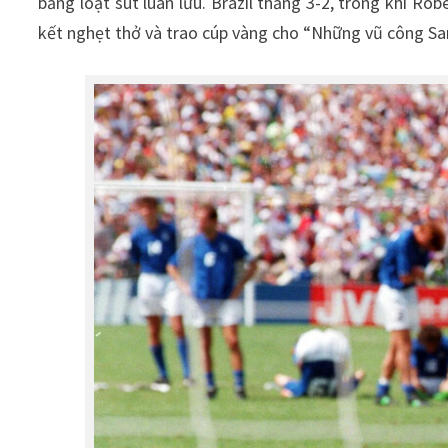
bằng loạt sút luân lưu. Brazil thắng 3-2, trong khi Ro
kết nghẹt thở và trao cúp vàng cho “Những vũ công S