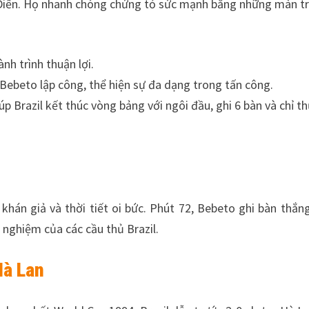
Điển. Họ nhanh chóng chứng tỏ sức mạnh bằng những màn tr
h trình thuận lợi.
Bebeto lập công, thể hiện sự đa dạng trong tấn công.
úp Brazil kết thúc vòng bảng với ngôi đầu, ghi 6 bàn và chỉ t
 khán giả và thời tiết oi bức. Phút 72, Bebeto ghi bàn thắn
h nghiệm của các cầu thủ Brazil.
Hà Lan