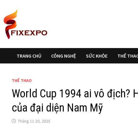
Skip
to
content
TRANG CHỦ
CÔNG NGHỆ
SỨC KHỎE
THỂ THA
THỂ THAO
World Cup 1994 ai vô địch? 
của đại diện Nam Mỹ
Tháng 11 20, 2025