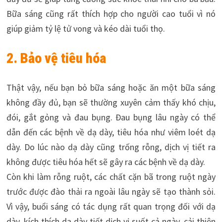
Bữa sáng cũng rất thích hợp cho người cao tuổi vì nó
giúp giảm tỷ lệ tử vong và kéo dài tuổi thọ.
2. Bảo vệ tiêu hóa
Thật vậy, nếu bạn bỏ bữa sáng hoặc ăn một bữa sáng
không đầy đủ, bạn sẽ thường xuyên cảm thấy khó chịu,
đói, gắt gỏng và đau bụng. Đau bụng lâu ngày có thể
dẫn đến các bệnh về dạ dày, tiêu hóa như viêm loét dạ
dày. Do lúc nào dạ dày cũng trống rỗng, dịch vị tiết ra
không được tiêu hóa hết sẽ gây ra các bệnh về dạ dày.
Còn khi làm rỗng ruột, các chất cặn bã trong ruột ngày
trước được đào thải ra ngoài lâu ngày sẽ tạo thành sỏi.
Vì vậy, buổi sáng có tác dụng rất quan trọng đối với dạ
dày, kích thích dạ dày tiết dịch vị suốt cả ngày, cải thiện