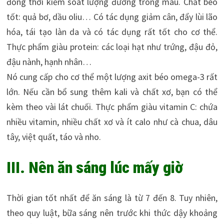
đồng thời kiểm soát lượng đường trong máu. Chất béo
tốt: quả bơ, dầu oliu… Có tác dụng giảm cân, đẩy lùi lão
hóa, tái tạo làn da và có tác dụng rất tốt cho cơ thể.
Thực phẩm giàu protein: các loại hạt như trứng, đậu đỏ,
đậu nành, hạnh nhân…
Nó cung cấp cho cơ thể một lượng axit béo omega-3 rất
lớn. Nếu cần bổ sung thêm kali và chất xơ, bạn có thể
kèm theo vài lát chuối. Thực phẩm giàu vitamin C: chứa
nhiều vitamin, nhiều chất xơ và ít calo như cà chua, dâu
tây, việt quất, táo và nho.
III. Nên ăn sáng lúc mấy giờ
Thời gian tốt nhất để ăn sáng là từ 7 đến 8. Tuy nhiên,
theo quy luật, bữa sáng nên trước khi thức dậy khoảng