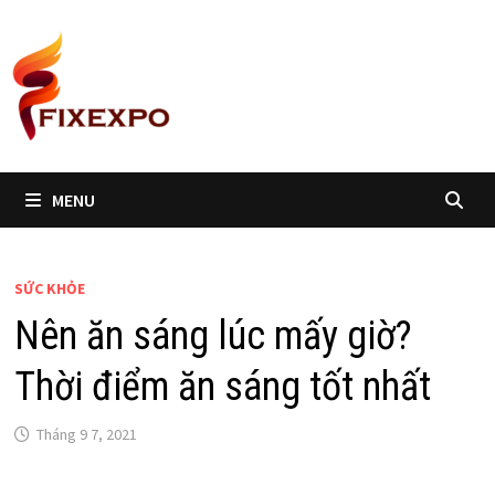
Skip
to
content
MENU
SỨC KHỎE
Nên ăn sáng lúc mấy giờ?
Thời điểm ăn sáng tốt nhất
Tháng 9 7, 2021