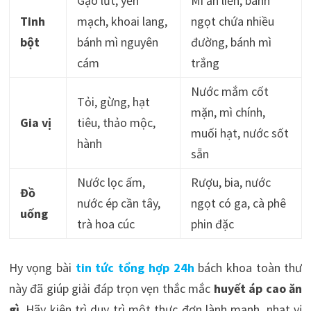
Gạo lứt, yến
Mì ăn liền, bánh
Tinh
mạch, khoai lang,
ngọt chứa nhiều
bột
bánh mì nguyên
đường, bánh mì
cám
trắng
Nước mắm cốt
Tỏi, gừng, hạt
mặn, mì chính,
Gia vị
tiêu, thảo mộc,
muối hạt, nước sốt
hành
sẵn
Nước lọc ấm,
Rượu, bia, nước
Đồ
nước ép cần tây,
ngọt có ga, cà phê
uống
trà hoa cúc
phin đặc
Hy vọng bài
tin tức tổng hợp 24h
bách khoa toàn thư
này đã giúp giải đáp trọn vẹn thắc mắc
huyết áp cao ăn
gì
. Hãy kiên trì duy trì một thực đơn lành mạnh, nhạt vị