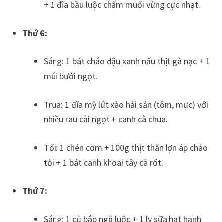
+ 1 đĩa bầu luộc chấm muối vừng cực nhạt.
Thứ 6:
Sáng: 1 bát cháo đậu xanh nấu thịt gà nạc + 1
múi bưởi ngọt.
Trưa: 1 đĩa mỳ lứt xào hải sản (tôm, mực) với
nhiều rau cải ngọt + canh cà chua.
Tối: 1 chén cơm + 100g thịt thăn lợn áp chảo
tỏi + 1 bát canh khoai tây cà rốt.
Thứ 7:
Sáng: 1 củ bắp ngô luộc + 1 ly sữa hạt hạnh