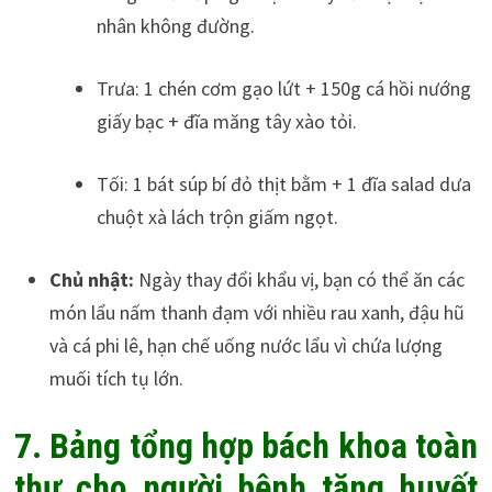
nhân không đường.
Trưa: 1 chén cơm gạo lứt + 150g cá hồi nướng
giấy bạc + đĩa măng tây xào tỏi.
Tối: 1 bát súp bí đỏ thịt bằm + 1 đĩa salad dưa
chuột xà lách trộn giấm ngọt.
Chủ nhật:
Ngày thay đổi khẩu vị, bạn có thể ăn các
món lẩu nấm thanh đạm với nhiều rau xanh, đậu hũ
và cá phi lê, hạn chế uống nước lẩu vì chứa lượng
muối tích tụ lớn.
7. Bảng tổng hợp bách khoa toàn
thư cho người bệnh tăng huyết