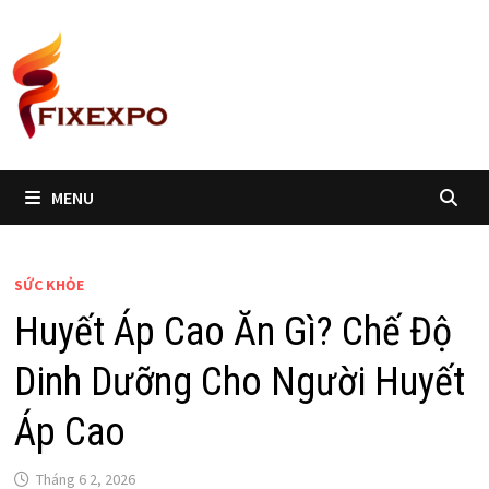
Skip
to
content
MENU
SỨC KHỎE
Huyết Áp Cao Ăn Gì? Chế Độ
Dinh Dưỡng Cho Người Huyết
Áp Cao
Tháng 6 2, 2026