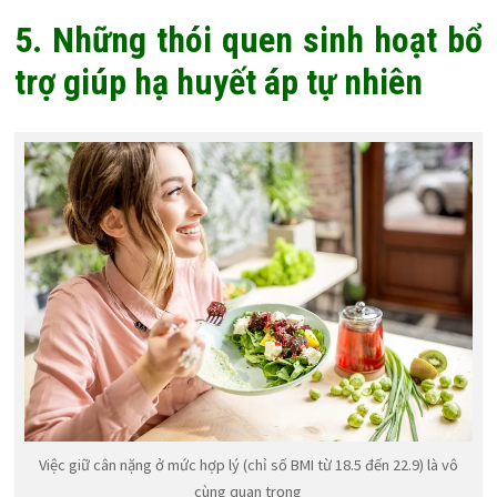
5. Những thói quen sinh hoạt bổ
trợ giúp hạ huyết áp tự nhiên
Việc giữ cân nặng ở mức hợp lý (chỉ số BMI từ 18.5 đến 22.9) là vô
cùng quan trọng