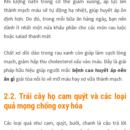
Khi lượng natri trong cơ thể giảm xuống, áp lực lên
thành mạch máu sẽ tự động hạ nhiệt, giúp huyết áp ổn
định hơn. Do đó, trong mỗi bữa ăn hàng ngày, bạn nên
dành ít nhất một nửa khẩu phần cho các món rau luộc
hoặc salad thanh mát.
Chất xơ dồi dào trong rau xanh còn giúp làm sạch lòng
mạch, giảm hấp thu cholesterol xấu vào máu. Đây là giải
pháp hữu hiệu giúp người mắc
bệnh cao huyết áp nên
ăn gì
giải tỏa nỗi lo về mỡ máu hay xơ vữa thành mạch.
2.2. Trái cây họ cam quýt và các loại
quả mọng chống oxy hóa
Các loại quả như cam, quýt, bưởi, chanh là câu trả lời