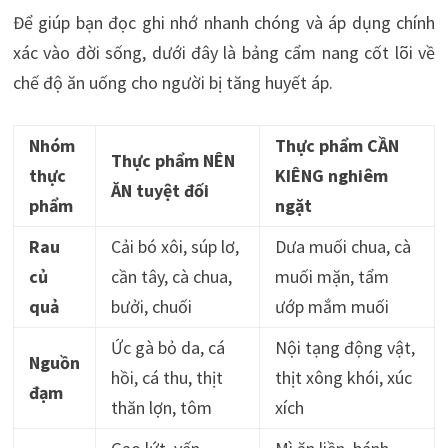
Để giúp bạn đọc ghi nhớ nhanh chóng và áp dụng chính
xác vào đời sống, dưới đây là bảng cẩm nang cốt lõi về
chế độ ăn uống cho người bị tăng huyết áp.
Nhóm
Thực phẩm CẦN
Thực phẩm NÊN
thực
KIÊNG nghiêm
ĂN tuyệt đối
phẩm
ngặt
Rau
Cải bó xôi, súp lơ,
Dưa muối chua, cà
củ
cần tây, cà chua,
muối mặn, tẩm
quả
bưởi, chuối
ướp mắm muối
Ức gà bỏ da, cá
Nội tạng động vật,
Nguồn
hồi, cá thu, thịt
thịt xông khói, xúc
đạm
thăn lợn, tôm
xích