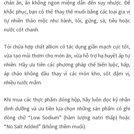
chán ăn, ăn không ngon miệng dẫn đến suy nhược. Để
khắc phục, bạn có thể thay thế muối bằng các loại gia vị
tự nhiên thảo mộc như hành, tỏi, gừng, sả, tiêu hoặc
nước cốt chanh.
Tỏi chứa hợp chất allicin có tác dụng giãn mạch cực tốt,
vừa tạo mùi thơm cho món ăn, vừa hỗ trợ hạ huyết áp tự
nhiên. Hãy ưu tiên các phương pháp chế biến luộc, hấp,
áp chảo không dầu thay vì các món kho, sốt đậm vị,
nhiều nước mắm.
Khi mua các thực phẩm đóng hộp, hãy luôn đọc kỹ nhãn
dinh dưỡng và ưu tiên lựa chọn những sản phẩm có ghi
dòng chữ “Low Sodium” (hàm lượng natri thấp) hoặc
“No Salt Added” (không thêm muối).