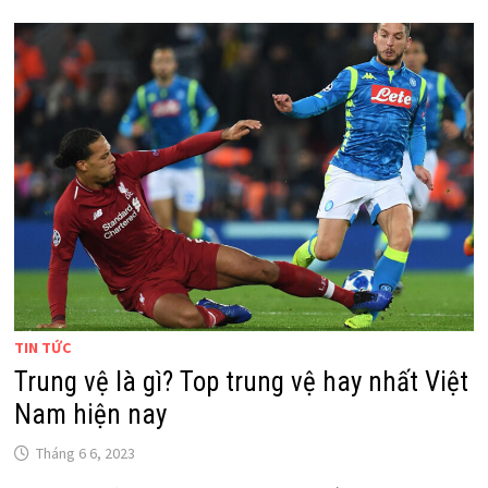
TIN TỨC
Trung vệ là gì? Top trung vệ hay nhất Việt
Nam hiện nay
Tháng 6 6, 2023