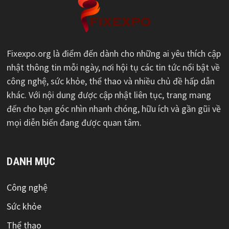
Fixexpo.org là điểm đến dành cho những ai yêu thích cập
nhật thông tin mỗi ngày, nơi hội tụ các tin tức nổi bật về
công nghệ, sức khỏe, thể thao và nhiều chủ đề hấp dẫn
khác. Với nội dung được cập nhật liên tục, trang mang
đến cho bạn góc nhìn nhanh chóng, hữu ích và gần gũi về
mọi diễn biến đang được quan tâm.
DANH MỤC
Công nghệ
Sức khỏe
Thể thao