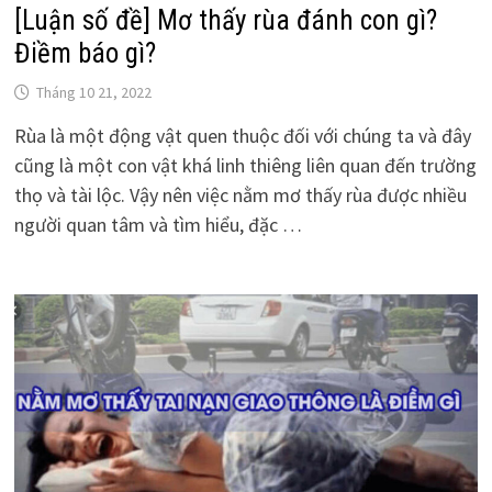
[Luận số đề] Mơ thấy rùa đánh con gì?
Điềm báo gì?
Tháng 10 21, 2022
Rùa là một động vật quen thuộc đối với chúng ta và đây
cũng là một con vật khá linh thiêng liên quan đến trường
thọ và tài lộc. Vậy nên việc nằm mơ thấy rùa được nhiều
người quan tâm và tìm hiểu, đặc …