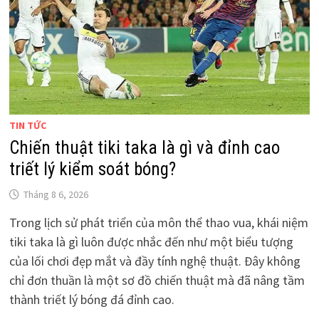
TIN TỨC
Chiến thuật tiki taka là gì và đỉnh cao
triết lý kiểm soát bóng?
Tháng 8 6, 2026
Trong lịch sử phát triển của môn thể thao vua, khái niệm
tiki taka là gì luôn được nhắc đến như một biểu tượng
của lối chơi đẹp mắt và đầy tính nghệ thuật. Đây không
chỉ đơn thuần là một sơ đồ chiến thuật mà đã nâng tầm
thành triết lý bóng đá đỉnh cao.