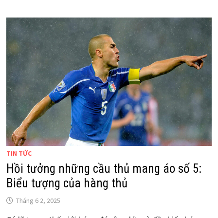
TIN TỨC
Hồi tưởng những cầu thủ mang áo số 5:
Biểu tượng của hàng thủ
Tháng 6 2, 2025