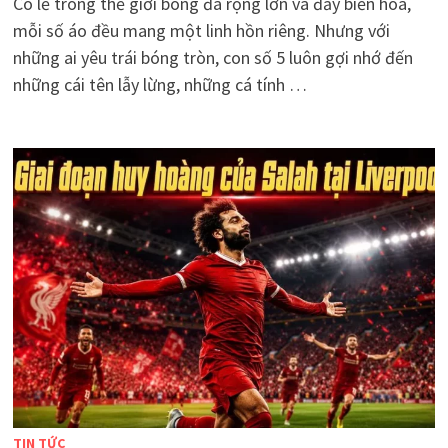
Có lẽ trong thế giới bóng đá rộng lớn và đầy biến hóa,
mỗi số áo đều mang một linh hồn riêng. Nhưng với
những ai yêu trái bóng tròn, con số 5 luôn gợi nhớ đến
những cái tên lẫy lừng, những cá tính …
TIN TỨC